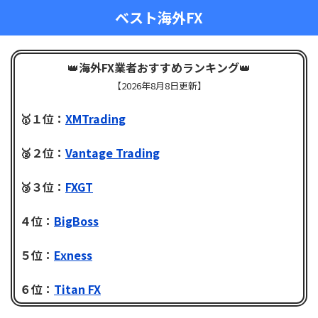
ベスト海外FX
👑
海外FX業者おすすめランキング
👑
【
2026年8月8日更新】
🥇１位：
XMTrading
🥈２位：
Vantage Trading
🥉３位：
FXGT
４位：
BigBoss
５位：
Exness
６位：
Titan FX