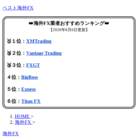
ベスト海外FX
👑
海外FX業者おすすめランキング
👑
【
2026年8月6日更新】
🥇１位：
XMTrading
🥈２位：
Vantage Trading
🥉３位：
FXGT
４位：
BigBoss
５位：
Exness
６位：
Titan FX
HOME
>
海外FX
>
海外FX