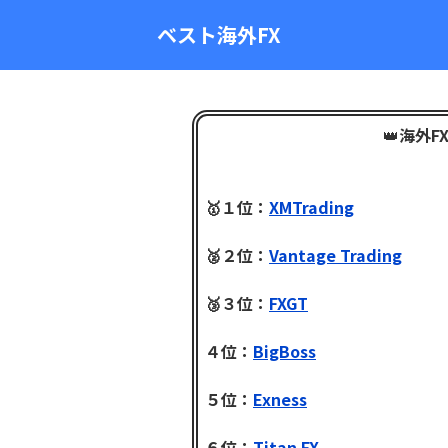
ベスト海外FX
👑
海外F
🥇１位：
XMTrading
🥈２位：
Vantage Trading
🥉３位：
FXGT
４位：
BigBoss
５位：
Exness
６位：
Titan FX