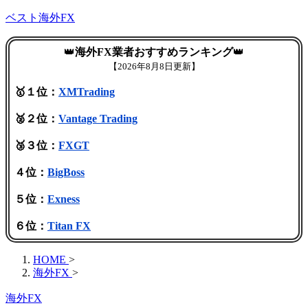
ベスト海外FX
👑
海外FX業者おすすめランキング
👑
【
2026年8月8日更新】
🥇１位：
XMTrading
🥈２位：
Vantage Trading
🥉３位：
FXGT
４位：
BigBoss
５位：
Exness
６位：
Titan FX
HOME
>
海外FX
>
海外FX