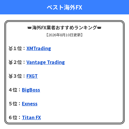
ベスト海外FX
👑
海外FX業者おすすめランキング
👑
【
2026年8月10日更新】
🥇１位：
XMTrading
🥈２位：
Vantage Trading
🥉３位：
FXGT
４位：
BigBoss
５位：
Exness
６位：
Titan FX