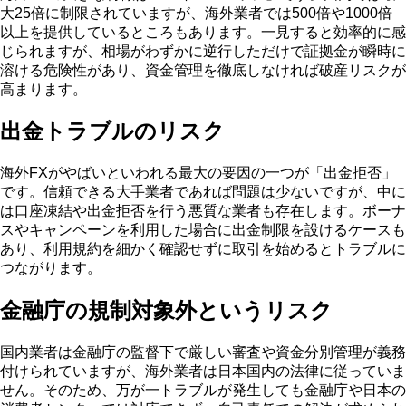
大25倍に制限されていますが、海外業者では500倍や1000倍
以上を提供しているところもあります。一見すると効率的に感
じられますが、相場がわずかに逆行しただけで証拠金が瞬時に
溶ける危険性があり、資金管理を徹底しなければ破産リスクが
高まります。
出金トラブルのリスク
海外FXがやばいといわれる最大の要因の一つが「出金拒否」
です。信頼できる大手業者であれば問題は少ないですが、中に
は口座凍結や出金拒否を行う悪質な業者も存在します。ボーナ
スやキャンペーンを利用した場合に出金制限を設けるケースも
あり、利用規約を細かく確認せずに取引を始めるとトラブルに
つながります。
金融庁の規制対象外というリスク
国内業者は金融庁の監督下で厳しい審査や資金分別管理が義務
付けられていますが、海外業者は日本国内の法律に従っていま
せん。そのため、万が一トラブルが発生しても金融庁や日本の