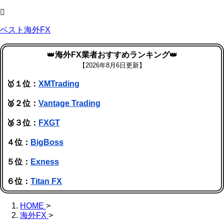
ベスト海外FX
👑
海外FX業者おすすめランキング
👑
【
2026年8月6日更新】
🥇１位：
XMTrading
🥈２位：
Vantage Trading
🥉３位：
FXGT
４位：
BigBoss
５位：
Exness
６位：
Titan FX
HOME
>
海外FX
>