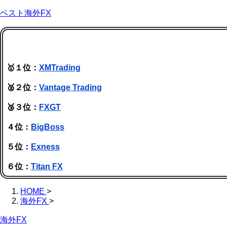
ベスト海外FX
🥇１位：
XMTrading
🥈２位：
Vantage Trading
🥉３位：
FXGT
４位：
BigBoss
５位：
Exness
６位：
Titan FX
HOME
>
海外FX
>
海外FX