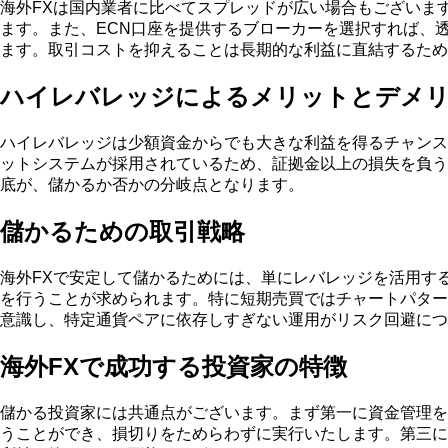
海外FXは国内業者に比べてスプレッドが広い場合もございま
ます。また、ECN口座を提供するブローカーを選択すれば、
ます。取引コストを抑えることは長期的な利益に直結するため
ハイレバレッジによるメリットとデメ
ハイレバレッジは少額資金からでも大きな利益を得るチャンス
ットシステムが採用されているため、証拠金以上の損失を負う
底が、儲かるか否かの分岐点となります。
儲かるための取引戦略
海外FXで安定して儲かるためには、単にレバレッジを活用す
を行うことが求められます。特に短期売買ではチャートパター
意識し、特定通貨ペアに依存しすぎない運用がリスク回避につ
海外FXで成功する投資家の特徴
儲かる投資家には共通点がございます。まず第一に資金管理を
うことができ、損切りをためらわずに実行いたします。第三に