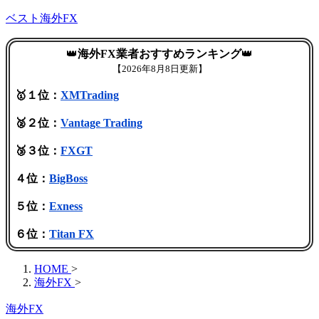
ベスト海外FX
👑
海外FX業者おすすめランキング
👑
【
2026年8月8日更新】
🥇１位：
XMTrading
🥈２位：
Vantage Trading
🥉３位：
FXGT
４位：
BigBoss
５位：
Exness
６位：
Titan FX
HOME
>
海外FX
>
海外FX