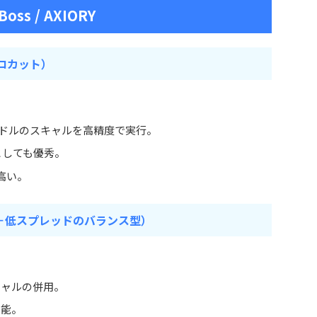
gBoss / AXIORY
ゼロカット）
ーロドルのスキャルを高精度で実行。
としても優秀。
が高い。
ナス＋低スプレッドのバランス型）
キャルの併用。
可能。