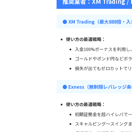
推奨業者：
XM Trading /
● XM Trading（最大888倍
使い方の最適戦略：
入金100%ボーナスを利用
ゴールドやポンド円などボ
損失が出てもゼロカットで
● Exness（無制限レバレッ
使い方の最適戦略：
初期証拠金を超ハイレバで
スキャルピング～スイング