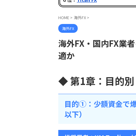
HOME
>
海外FX
>
海外FX
海外FX・国内FX業
適か
◆ 第1章：目的
目的①：少額資金で爆
以下）