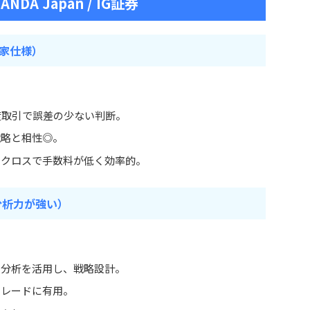
OANDA Japan / IG証券
資家仕様）
度取引で誤差の少ない判断。
戦略と相性◎。
ロクロスで手数料が低く効率的。
の分析力が強い）
タ分析を活用し、戦略設計。
トレードに有用。