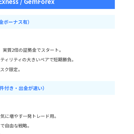
 Exness / GemForex
・入金ボーナス有）
し、実質2倍の証拠金でスタート。
ラティリティの大きいペアで短期勝負。
リスク限定。
ジ条件付き・出金が速い）
一気に増やす一発トレード用。
まで自由な戦略。