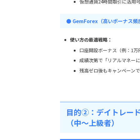
仮想通貨24時間取引に活用
● GemForex（高いボーナ
使い方の最適戦略：
口座開設ボーナス（例：1万
成績次第で「リアルマネー
残高ゼロ後もキャンペーン
目的②：デイトレー
（中～上級者）