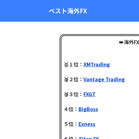
ベスト海外FX
👑
海外F
🥇１位：
XMTrading
🥈２位：
Vantage Trading
🥉３位：
FXGT
４位：
BigBoss
５位：
Exness
６位：
Titan FX