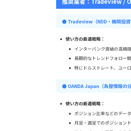
推奨業者：
Tradeview / 
● Tradeview（NDD・機関投
使い方の最適戦略：
インターバンク直結の高精
長期的なトレンドフォロー
特にドルストレート、ユー
● OANDA Japan（為替情報
使い方の最適戦略：
ポジション比率などのデー
月足・週足でのポジション