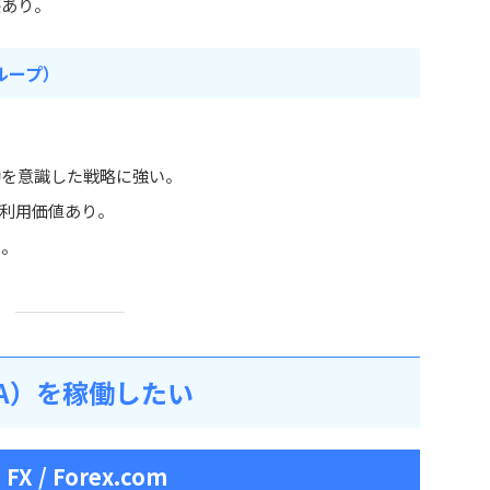
感あり。
ループ）
動を意識した戦略に強い。
も利用価値あり。
能。
A）を稼働したい
n FX / Forex.com