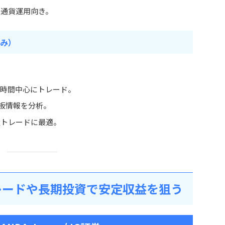
多通貨運用向き。
強み）
米時間中心にトレード。
で板情報を分析。
量トレードに最適。
レードや長期投資で安定収益を狙う