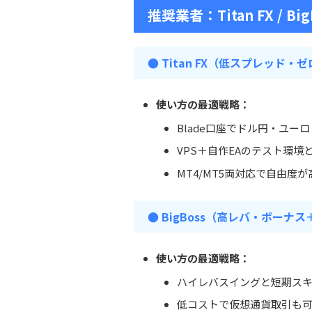
推奨業者：
Titan FX / Bi
● Titan FX（低スプレッド・
使い方の最適戦略：
Blade口座でドル円・ユ
VPS＋自作EAのテスト環境
MT4/MT5両対応で自由度
● BigBoss（高レバ・ボー
使い方の最適戦略：
ハイレバスイングと短期ス
低コストで仮想通貨取引も