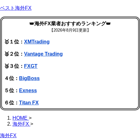
ベスト海外FX
👑
海外FX業者おすすめランキング
👑
【
2026年8月9日更新】
🥇１位：
XMTrading
🥈２位：
Vantage Trading
🥉３位：
FXGT
４位：
BigBoss
５位：
Exness
６位：
Titan FX
HOME
>
海外FX
>
海外FX