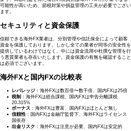
可能性が高いため、節税対策や損益管理の工夫が必要でござい
ます。
セキュリティと資金保護
信頼できる海外FX業者は、分別管理や信託保全によって顧客
資金を保護しております。しかし全ての業者が同等の安全性を
提供しているわけではなく、中には資金流用や杜撰な管理を行
う悪質業者も存在いたします。資金保護の有無を確認すること
は必須でございます。
海外FXと国内FXの比較表
レバレッジ
：海外FXは数百倍〜数千倍、国内FXは25倍
税制
：海外FXは総合課税、国内FXは申告分離課税
20.315%
ボーナス
：海外FXは豊富、国内FXはほとんど無し
信頼性
：国内FXは金融庁監督下、海外FXはライセンス
国依存
出金リスク
：海外FXは注意が必要、国内FXは安定的