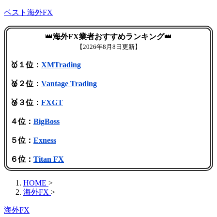
ベスト海外FX
👑
海外FX業者おすすめランキング
👑
【
2026年8月8日更新】
🥇１位：
XMTrading
🥈２位：
Vantage Trading
🥉３位：
FXGT
４位：
BigBoss
５位：
Exness
６位：
Titan FX
HOME
>
海外FX
>
海外FX