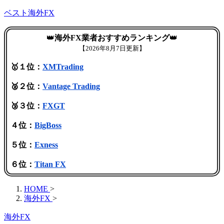
ベスト海外FX
👑
海外FX業者おすすめランキング
👑
【
2026年8月7日更新】
🥇１位：
XMTrading
🥈２位：
Vantage Trading
🥉３位：
FXGT
４位：
BigBoss
５位：
Exness
６位：
Titan FX
HOME
>
海外FX
>
海外FX