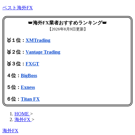
ベスト海外FX
👑
海外FX業者おすすめランキング
👑
【
2026年8月9日更新】
🥇１位：
XMTrading
🥈２位：
Vantage Trading
🥉３位：
FXGT
４位：
BigBoss
５位：
Exness
６位：
Titan FX
HOME
>
海外FX
>
海外FX