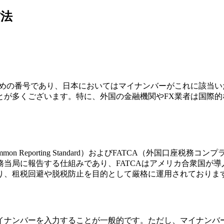
方法
r）は、納税者を識別するための番号であり、日本においてはマイナンバーが
が多くございます。特に、外国の金融機関やFX業者は国際的
n Reporting Standard）およびFATCA（外国口座税
当局に報告する仕組みであり、FATCAはアメリカ合衆国が
なり、租税回避や脱税防止を目的として厳格に運用されておりま
マイナンバーを入力することが一般的です。ただし、マイナン