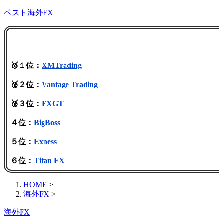
ベスト海外FX
🥇１位：
XMTrading
🥈２位：
Vantage Trading
🥉３位：
FXGT
４位：
BigBoss
５位：
Exness
６位：
Titan FX
HOME
>
海外FX
>
海外FX