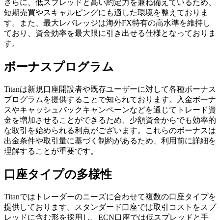
さらに、低スプレッドと高い約定力を兼ね備えているため、
短期売買やスキャルピングにも適した環境を整えておりま
す。また、最大レバレッジは海外FX特有の高水準を維持し
ており、資金効率を最大限に引き出せる仕様となっておりま
す。
ボーナスプログラム
Titanは新規口座開設者や既存ユーザーに対して各種ボーナス
プログラムを提供することで知られております。入金ボーナ
スやキャッシュバックキャンペーンなどを通じてトレード資
金を増加させることができるため、少額資金からでも効率的
な取引を始められる利点がございます。これらのボーナスは
出金条件や取引量に基づく制約があるため、利用前に詳細を
理解することが重要です。
口座タイプの多様性
Titanではトレーダーのニーズに合わせて複数の口座タイプを
提供しております。スタンダード口座では取引コストをスプ
レッドに含む形を採用し、ECN口座では低スプレッドと手