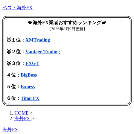
ベスト海外FX
👑
海外FX業者おすすめランキング
👑
【
2026年8月9日更新】
🥇１位：
XMTrading
🥈２位：
Vantage Trading
🥉３位：
FXGT
４位：
BigBoss
５位：
Exness
６位：
Titan FX
HOME
>
海外FX
>
海外FX