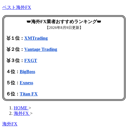
ベスト海外FX
👑
海外FX業者おすすめランキング
👑
【
2026年8月9日更新】
🥇１位：
XMTrading
🥈２位：
Vantage Trading
🥉３位：
FXGT
４位：
BigBoss
５位：
Exness
６位：
Titan FX
HOME
>
海外FX
>
海外FX