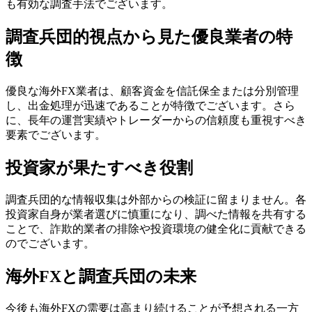
も有効な調査手法でございます。
調査兵団的視点から見た優良業者の特
徴
優良な海外FX業者は、顧客資金を信託保全または分別管理
し、出金処理が迅速であることが特徴でございます。さら
に、長年の運営実績やトレーダーからの信頼度も重視すべき
要素でございます。
投資家が果たすべき役割
調査兵団的な情報収集は外部からの検証に留まりません。各
投資家自身が業者選びに慎重になり、調べた情報を共有する
ことで、詐欺的業者の排除や投資環境の健全化に貢献できる
のでございます。
海外FXと調査兵団の未来
今後も海外FXの需要は高まり続けることが予想される一方