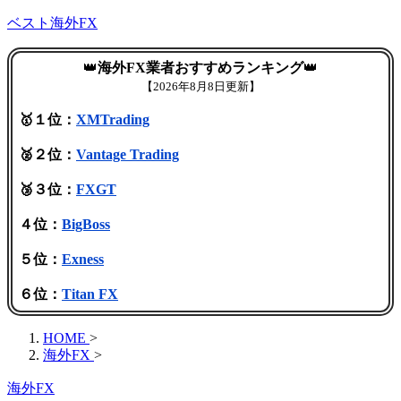
ベスト海外FX
👑
海外FX業者おすすめランキング
👑
【
2026年8月8日更新】
🥇１位：
XMTrading
🥈２位：
Vantage Trading
🥉３位：
FXGT
４位：
BigBoss
５位：
Exness
６位：
Titan FX
HOME
>
海外FX
>
海外FX