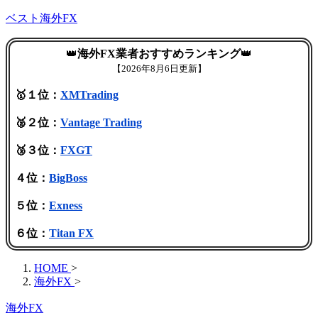
ベスト海外FX
👑
海外FX業者おすすめランキング
👑
【
2026年8月6日更新】
🥇１位：
XMTrading
🥈２位：
Vantage Trading
🥉３位：
FXGT
４位：
BigBoss
５位：
Exness
６位：
Titan FX
HOME
>
海外FX
>
海外FX