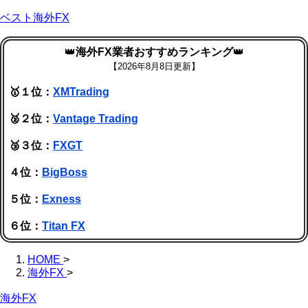
ベスト海外FX
👑
海外FX業者おすすめランキング
👑
【
2026年8月8日更新】
🥇１位：
XMTrading
🥈２位：
Vantage Trading
🥉３位：
FXGT
４位：
BigBoss
５位：
Exness
６位：
Titan FX
HOME
>
海外FX
>
海外FX