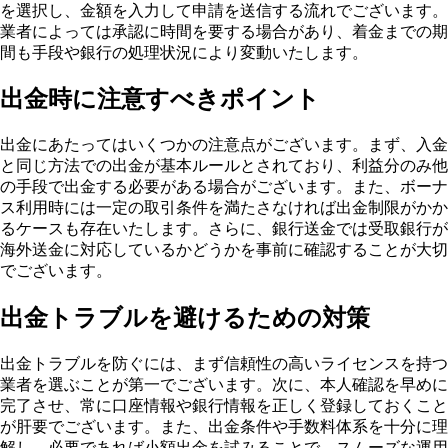
を選択し、金額を入力して申請を送信する流れでございます。
業者によっては承認に時間を要する場合があり、着金までの期
間も手段や銀行の処理状況により変動いたします。
出金時に注意すべきポイント
出金にあたってはいくつかの注意点がございます。まず、入金
と同じ方法での出金が基本ルールとされており、利益分のみ他
の手段で出金する必要がある場合がございます。また、ボーナ
ス利用時には一定の取引条件を満たさなければ出金制限がかか
るケースも存在いたします。さらに、銀行送金では受取銀行が
海外送金に対応しているかどうかを事前に確認することが大切
でございます。
出金トラブルを避けるための対策
出金トラブルを防ぐには、まず信頼性の高いライセンスを持つ
業者を選ぶことが第一でございます。次に、本人確認を早めに
完了させ、常に口座情報や銀行情報を正しく登録しておくこと
が肝要でございます。また、出金条件や手数料体系を十分に理
解し、必要であれば小額出金を試みることで、スムーズな運用