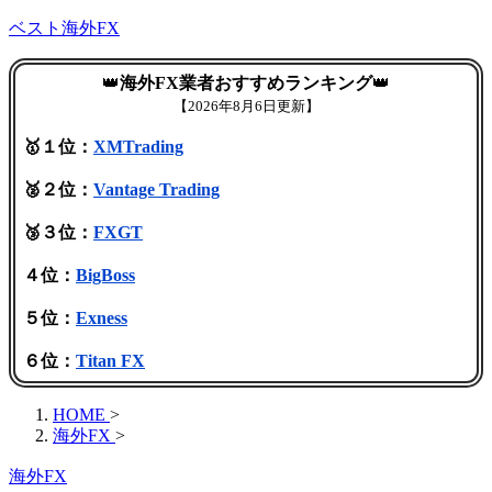
ベスト海外FX
👑
海外FX業者おすすめランキング
👑
【
2026年8月6日更新】
🥇１位：
XMTrading
🥈２位：
Vantage Trading
🥉３位：
FXGT
４位：
BigBoss
５位：
Exness
６位：
Titan FX
HOME
>
海外FX
>
海外FX