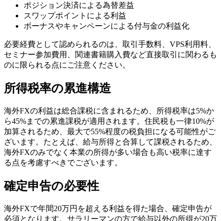
ポジション決済による為替差益
スワップポイントによる利益
ボーナスやキャンペーンによる付与金の利益化
必要経費として認められるのは、取引手数料、VPS利用料、
セミナー参加費用、関連書籍購入費など直接取引に関わるも
のに限られる点にご注意ください。
所得税率の累進構造
海外FXの利益は総合課税に含まれるため、所得税率は5%か
ら45%までの累進課税が適用されます。住民税も一律10%が
加算されるため、最大で55%程度の税負担になる可能性がご
ざいます。たとえば、給与所得と合算して課税されるため、
海外FXのみでなく本業の所得が多い場合も高い税率に達す
る点を考慮すべきでございます。
確定申告の必要性
海外FXで年間20万円を超える利益を得た場合、確定申告が
必須となります。サラリーマンの方で給与以外の所得が20万