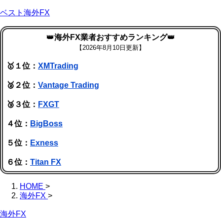
ベスト海外FX
👑
海外FX業者おすすめランキング
👑
【
2026年8月10日更新】
🥇１位：
XMTrading
🥈２位：
Vantage Trading
🥉３位：
FXGT
４位：
BigBoss
５位：
Exness
６位：
Titan FX
HOME
>
海外FX
>
海外FX