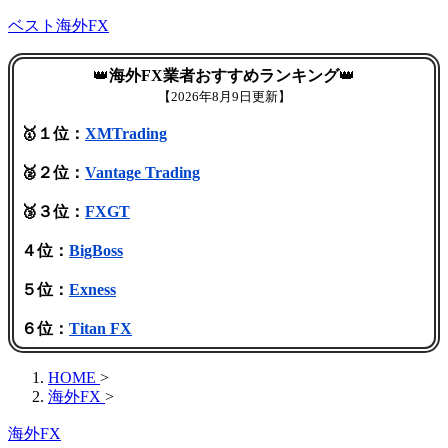
ベスト海外FX
👑
海外FX業者おすすめランキング
👑
【
2026年8月9日更新】
🥇１位：
XMTrading
🥈２位：
Vantage Trading
🥉３位：
FXGT
４位：
BigBoss
５位：
Exness
６位：
Titan FX
HOME
>
海外FX
>
海外FX