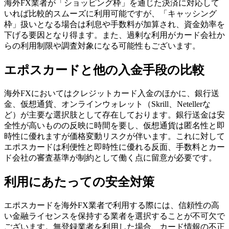
海外FX業者が「ショッピング枠」を通じた決済に対応して
いれば比較的スムーズに利用可能ですが、「キャッシング
枠」扱いとなる場合は利息や手数料が加算され、資金効率を
下げる要因となり得ます。また、過剰な利用がカード会社か
らの利用制限や調査対象になる可能性もございます。
エポスカードと他の入金手段の比較
海外FXにおいてはクレジットカード入金のほかに、銀行送
金、仮想通貨、オンラインウォレット（Skrill、Netellerな
ど）が主要な選択肢として存在しております。銀行送金は安
全性が高いものの反映に時間を要し、仮想通貨は匿名性と即
時性に優れますが価格変動リスクが伴います。これに対して
エポスカードは利便性と即時性に優れる反面、手数料とカー
ド会社の審査基準が制約として働く点に留意が必要です。
利用にあたっての安全対策
エポスカードを海外FX業者で利用する際には、信頼性の高
い金融ライセンスを保持する業者を選択することが不可欠で
ございます。無登録業者を利用した場合、カード情報の不正