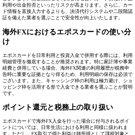
利用や出金拒否といったリスクが高まります。さらに、カー
ド情報を直接入力するよりも、決済代行システムや二段階認
証を備えた業者を選ぶことで安全性が向上いたします。
海外FXにおけるエポスカードの使い分
け
エポスカードを日常利用と投資入金で併用する際には、利用
明細管理を徹底することが推奨されます。特に家計簿や事業
経費と併用している場合、海外FX関連の利用履歴が税務申
告時に重要な証拠となり得るため、利用明細の保存は必須で
ございます。また、キャッシング枠の利用は極力避け、ショ
ッピング枠を活用する形で入金できる業者を選ぶことが賢明
です。
ポイント還元と税務上の取り扱い
エポスカードで海外FX入金を行った場合に付与されるポイ
ントについては、日常生活における利用と同様に扱われま
す。ただし、FX取引で得た利益は雑所得として課税対象と