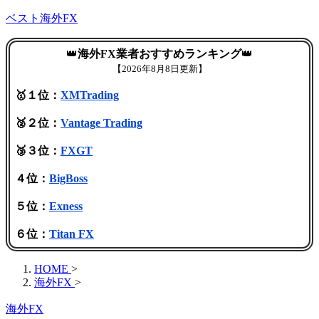
ベスト海外FX
👑
海外FX業者おすすめランキング
👑
【
2026年8月8日更新】
🥇１位：
XMTrading
🥈２位：
Vantage Trading
🥉３位：
FXGT
４位：
BigBoss
５位：
Exness
６位：
Titan FX
HOME
>
海外FX
>
海外FX