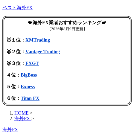
ベスト海外FX
👑
海外FX業者おすすめランキング
👑
【
2026年8月9日更新】
🥇１位：
XMTrading
🥈２位：
Vantage Trading
🥉３位：
FXGT
４位：
BigBoss
５位：
Exness
６位：
Titan FX
HOME
>
海外FX
>
海外FX