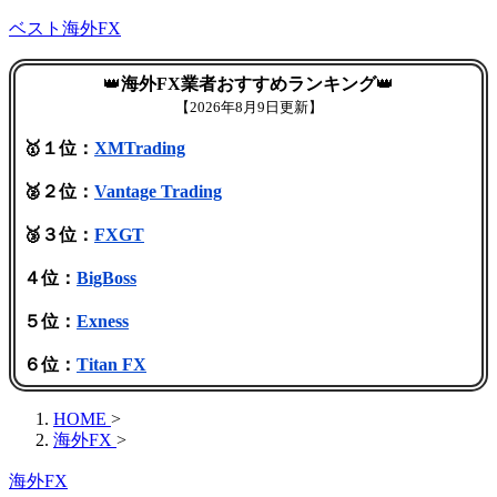
ベスト海外FX
👑
海外FX業者おすすめランキング
👑
【
2026年8月9日更新】
🥇１位：
XMTrading
🥈２位：
Vantage Trading
🥉３位：
FXGT
４位：
BigBoss
５位：
Exness
６位：
Titan FX
HOME
>
海外FX
>
海外FX