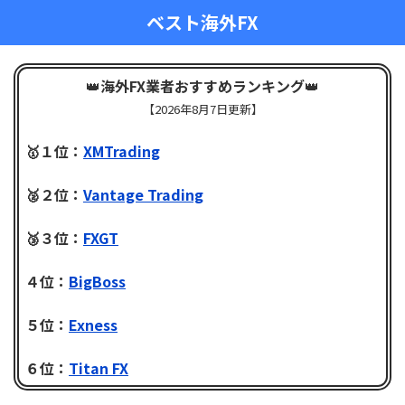
ベスト海外FX
👑
海外FX業者おすすめランキング
👑
【
2026年8月7日更新】
🥇１位：
XMTrading
🥈２位：
Vantage Trading
🥉３位：
FXGT
４位：
BigBoss
５位：
Exness
６位：
Titan FX