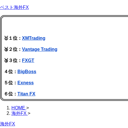
ベスト海外FX
🥇１位：
XMTrading
🥈２位：
Vantage Trading
🥉３位：
FXGT
４位：
BigBoss
５位：
Exness
６位：
Titan FX
HOME
>
海外FX
>
海外FX