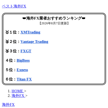
ベスト海外FX
👑
海外FX業者おすすめランキング
👑
【
2026年8月7日更新】
🥇１位：
XMTrading
🥈２位：
Vantage Trading
🥉３位：
FXGT
４位：
BigBoss
５位：
Exness
６位：
Titan FX
HOME
>
海外FX
>
海外FX