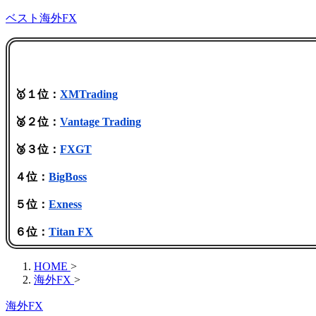
ベスト海外FX
🥇１位：
XMTrading
🥈２位：
Vantage Trading
🥉３位：
FXGT
４位：
BigBoss
５位：
Exness
６位：
Titan FX
HOME
>
海外FX
>
海外FX