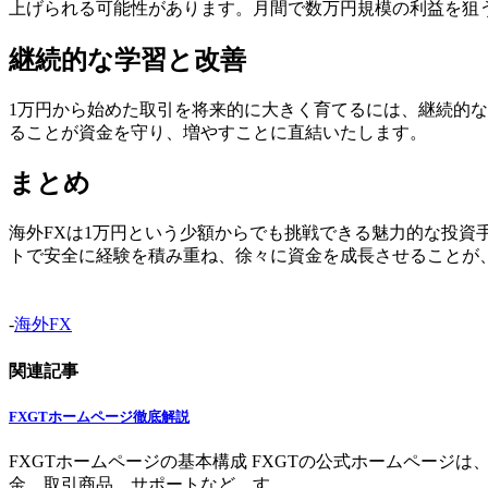
上げられる可能性があります。月間で数万円規模の利益を狙
継続的な学習と改善
1万円から始めた取引を将来的に大きく育てるには、継続的
ることが資金を守り、増やすことに直結いたします。
まとめ
海外FXは1万円という少額からでも挑戦できる魅力的な投
トで安全に経験を積み重ね、徐々に資金を成長させることが
-
海外FX
関連記事
FXGTホームページ徹底解説
FXGTホームページの基本構成 FXGTの公式ホームペー
金、取引商品、サポートなど、す ...