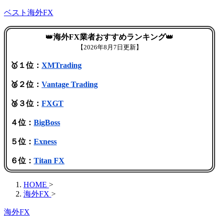
ベスト海外FX
👑
海外FX業者おすすめランキング
👑
【
2026年8月7日更新】
🥇１位：
XMTrading
🥈２位：
Vantage Trading
🥉３位：
FXGT
４位：
BigBoss
５位：
Exness
６位：
Titan FX
HOME
>
海外FX
>
海外FX