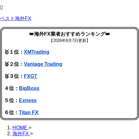
ベスト海外FX
👑
海外FX業者おすすめランキング
👑
【
2026年8月7日更新】
🥇１位：
XMTrading
🥈２位：
Vantage Trading
🥉３位：
FXGT
４位：
BigBoss
５位：
Exness
６位：
Titan FX
HOME
>
海外FX
>