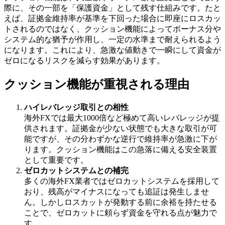
際に、その一部を「保護資金」として残す仕組みです。たと
えば、証拠金維持率が基準を下回った場合に即座にロスカッ
トされるのではなく、クッション機能によってボーナス分や
システム的な猶予が作用し、一定の水準まで耐えられるよう
になります。これにより、急激な値動きで一瞬にして資金が
ゼロになるリスクを減らす効果があります。
クッション機能が重視される理由
ハイレバレッジ取引との相性
海外FXでは最大1000倍など極めて高いレバレッジが提
供されます。証拠金が少ない状態でも大きな取引が可
能ですが、その分わずかな逆行で維持率が急激に下が
ります。クッション機能はこの急落に備える安全装置
として重要です。
ゼロカットシステムとの補完
多くの海外FX業者ではゼロカットシステムを採用して
おり、残高がマイナスになっても追証は発生しませ
ん。しかしロスカットが発動する前に余裕を持たせる
ことで、ゼロカットに頼らず資金を守れる点が魅力で
す。