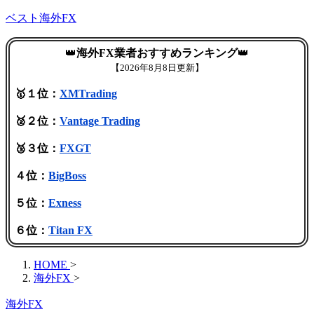
ベスト海外FX
👑
海外FX業者おすすめランキング
👑
【
2026年8月8日更新】
🥇１位：
XMTrading
🥈２位：
Vantage Trading
🥉３位：
FXGT
４位：
BigBoss
５位：
Exness
６位：
Titan FX
HOME
>
海外FX
>
海外FX