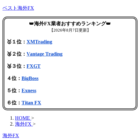
ベスト海外FX
👑
海外FX業者おすすめランキング
👑
【
2026年8月7日更新】
🥇１位：
XMTrading
🥈２位：
Vantage Trading
🥉３位：
FXGT
４位：
BigBoss
５位：
Exness
６位：
Titan FX
HOME
>
海外FX
>
海外FX