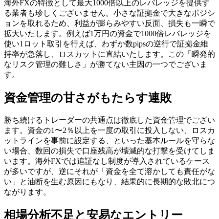
海外FXの特徴として最大1000倍以上のレバレッジを提供す
る業者も珍しくございません。小さな証拠金で大きなポジシ
ョンを取れるため、利益が膨らみやすい反面、損失も一瞬で
拡大いたします。例えば1万円の資金で1000倍レバレッジを
使い1ロット取引を行えば、わずか数pipsの逆行で証拠金維
持率が急落し、ロスカットに直結いたします。この「瞬発的
なリスク管理の難しさ」が勝てない主因の一つでございま
す。
資金管理の甘さがもたらす連敗
勝ち続けるトレーダーの共通点は徹底した資金管理でござい
ます。資金の1〜2％以上を一度の取引に投入しない、ロスカ
ットラインを事前に設定する、といった基本ルールを守らな
い場合、数回の損失で口座残高が壊滅的な打撃を受けてしま
います。海外FXでは追証なし制度が導入されているケース
が多いですが、逆にそれが「資金を全て溶かしても責任がな
い」と油断を生む原因にもなり、結果的に長期的な敗北につ
ながります。
相場分析不足と安易なエントリー