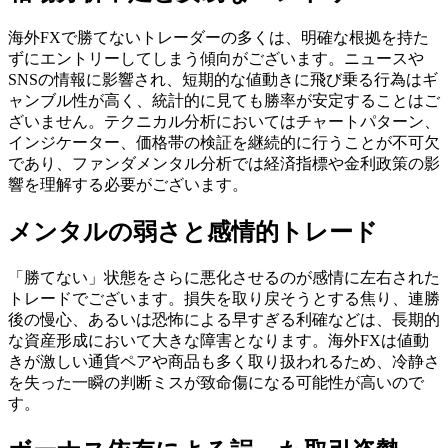
海外FXで勝てないトレーダーの多くは、明確な根拠を持た
ずにエントリーしてしまう傾向がございます。ニュースや
SNSの情報に影響され、短期的な値動きに飛び乗る行為はギ
ャンブル性が高く、統計的に見ても勝率が安定することはご
ざいません。テクニカル分析においてはチャートパターン、
インジケーター、価格帯の検証を継続的に行うことが不可欠
であり、ファンダメンタル分析では経済指標や金利政策の影
響を理解する必要がございます。
メンタルの弱さと感情的トレード
「勝てない」状態をさらに悪化させるのが感情に左右された
トレードでございます。損失を取り戻そうとする焦り、連勝
後の慢心、あるいは恐怖による早すぎる利確などは、長期的
な資産形成において大きな障害となります。海外FXは値動
きが激しい通貨ペアや商品も多く取り扱われるため、冷静さ
を失った一瞬の判断ミスが致命傷になる可能性が高いので
す。