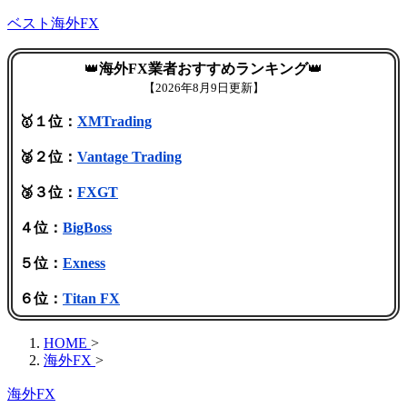
ベスト海外FX
👑
海外FX業者おすすめランキング
👑
【
2026年8月9日更新】
🥇１位：
XMTrading
🥈２位：
Vantage Trading
🥉３位：
FXGT
４位：
BigBoss
５位：
Exness
６位：
Titan FX
HOME
>
海外FX
>
海外FX