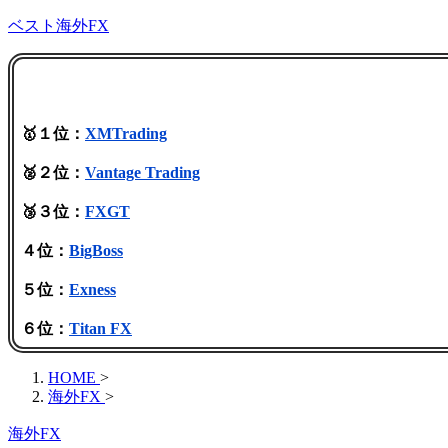
ベスト海外FX
🥇１位：
XMTrading
🥈２位：
Vantage Trading
🥉３位：
FXGT
４位：
BigBoss
５位：
Exness
６位：
Titan FX
HOME
>
海外FX
>
海外FX