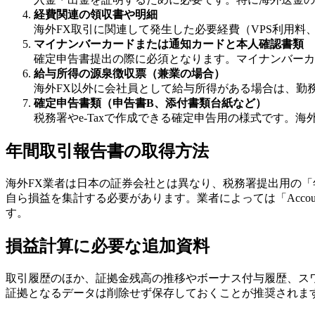
経費関連の領収書や明細
海外FX取引に関連して発生した必要経費（VPS利用
マイナンバーカードまたは通知カードと本人確認書類
確定申告書提出の際に必須となります。マイナンバーカ
給与所得の源泉徴収票（兼業の場合）
海外FX以外に会社員として給与所得がある場合は、勤
確定申告書類（申告書B、添付書類台紙など）
税務署やe-Taxで作成できる確定申告用の様式です。
年間取引報告書の取得方法
海外FX業者は日本の証券会社とは異なり、税務署提出用の「
自ら損益を集計する必要があります。業者によっては「Account
す。
損益計算に必要な追加資料
取引履歴のほか、証拠金残高の推移やボーナス付与履歴、ス
証拠となるデータは削除せず保存しておくことが推奨されま