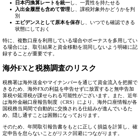
日本円換算レートを統一
し、一貫性を持たせる
入出金履歴も含めて管理
し、課税対象外かどうかを判
別
エビデンスとして原本を保存
し、いつでも確認できる
状態にしておく
特に、複数口座を利用している場合やボーナスを多用してい
る場合には、取引結果と資金移動を混同しないよう明確に記
録することが重要です。
海外FXと税務調査のリスク
税務署は海外送金やマイナンバーを通じて資金流入を把握で
きるため、海外FXの利益を申告せずに放置すると無申告加
算税や延滞税が課せられる可能性がございます。また、近年
は海外金融口座報告制度（CRS）により、海外口座情報が各
国税務当局間で自動的に交換される仕組みが進んでいるた
め、隠し通すことは困難になっております。
そのため、年間取引報告書をもとに正しく損益を計算し、確
定申告を怠らないことがリスク回避につながります。