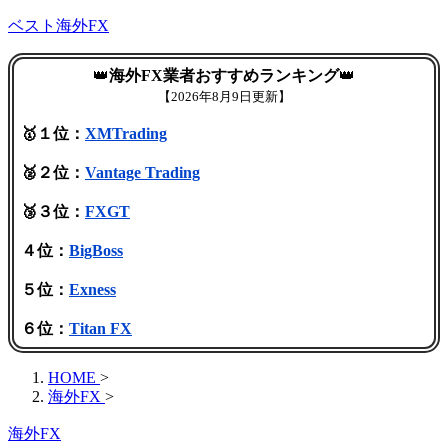
ベスト海外FX
👑
海外FX業者おすすめランキング
👑
【
2026年8月9日更新】
🥇１位：
XMTrading
🥈２位：
Vantage Trading
🥉３位：
FXGT
４位：
BigBoss
５位：
Exness
６位：
Titan FX
HOME
>
海外FX
>
海外FX