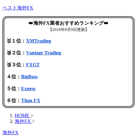
ベスト海外FX
👑
海外FX業者おすすめランキング
👑
【
2026年8月9日更新】
🥇１位：
XMTrading
🥈２位：
Vantage Trading
🥉３位：
FXGT
４位：
BigBoss
５位：
Exness
６位：
Titan FX
HOME
>
海外FX
>
海外FX