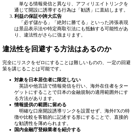
単なる情報発信と異なり、アフィリエイトリンクを
通じて開設に誘導する行為は「勧誘」に直結します。
利益の保証や誇大広告
「必ず儲かる」「絶対に勝てる」といった誇張表現
は景品表示法や特定商取引法にも抵触する可能性があ
り、違法性がさらに強まります。
違法性を回避する方法はあるのか
完全にリスクをゼロにすることは難しいものの、一定の回避
策を講じることは可能です。
対象を日本居住者に限定しない
英語や他言語で情報発信を行い、海外在住者をター
ゲットにすることで日本の金融規制の適用範囲外にす
る方法があります。
情報提供の範囲に留める
明確な口座開設誘導リンクを設置せず、海外FXの特
徴や比較を客観的に記述する形にすることで、直接的
な勧誘性を薄められます。
国内金融庁登録業者を紹介する