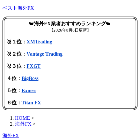
ベスト海外FX
👑
海外FX業者おすすめランキング
👑
【
2026年8月6日更新】
🥇１位：
XMTrading
🥈２位：
Vantage Trading
🥉３位：
FXGT
４位：
BigBoss
５位：
Exness
６位：
Titan FX
HOME
>
海外FX
>
海外FX