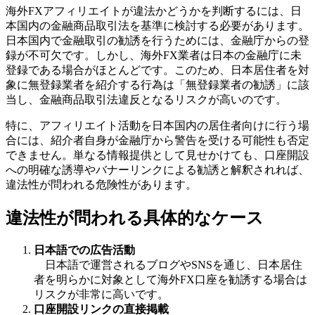
海外FXアフィリエイトが違法かどうかを判断するには、日
本国内の金融商品取引法を基準に検討する必要があります。
日本国内で金融取引の勧誘を行うためには、金融庁からの登
録が不可欠です。しかし、海外FX業者は日本の金融庁に未
登録である場合がほとんどです。このため、日本居住者を対
象に無登録業者を紹介する行為は「無登録業者の勧誘」に該
当し、金融商品取引法違反となるリスクが高いのです。
特に、アフィリエイト活動を日本国内の居住者向けに行う場
合には、紹介者自身が金融庁から警告を受ける可能性も否定
できません。単なる情報提供として見せかけても、口座開設
への明確な誘導やバナーリンクによる勧誘と解釈されれば、
違法性が問われる危険性があります。
違法性が問われる具体的なケース
日本語での広告活動
日本語で運営されるブログやSNSを通じ、日本居住
者を明らかに対象として海外FX口座を勧誘する場合は
リスクが非常に高いです。
口座開設リンクの直接掲載