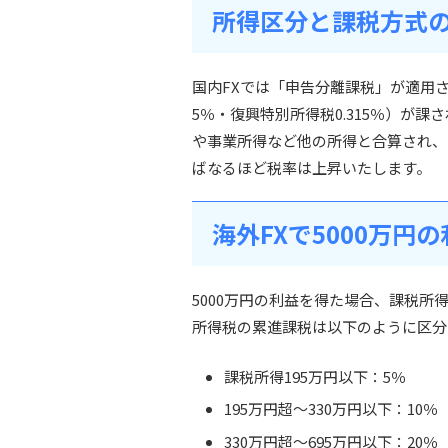
所得区分と課税方式
国内FXでは「申告分離課税」が適用され
5％・復興特別所得税0.315％）が
や事業所得など他の所得と合算され、
ばなるほど税率は上昇いたします。
海外FXで5000万
5000万円の利益を得た場合、課税
所得税の累進課税は以下のように区分
課税所得195万円以下：5％
195万円超〜330万円以下：10％
330万円超〜695万円以下：20％