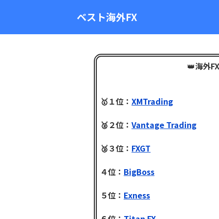
ベスト海外FX
👑
海外F
🥇１位：
XMTrading
🥈２位：
Vantage Trading
🥉３位：
FXGT
４位：
BigBoss
５位：
Exness
６位：
Titan FX