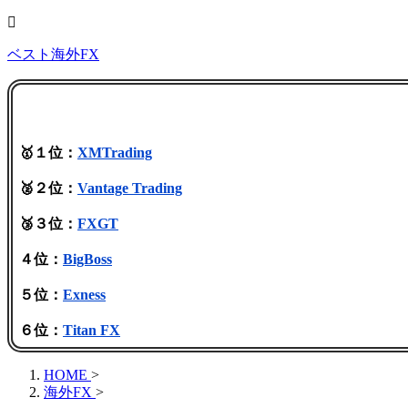
ベスト海外FX
🥇１位：
XMTrading
🥈２位：
Vantage Trading
🥉３位：
FXGT
４位：
BigBoss
５位：
Exness
６位：
Titan FX
HOME
>
海外FX
>