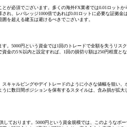
とが必須でございます。多くの海外FX業者では0.01ロットから
れ、レバレッジ1000倍であれば0.01ロットに必要な証拠金
範囲を超える建玉は避けるべきでございます。
す。5000円という資金では1回のトレードで全額を失うリス
資金の5％以内と設定すれば、1回の損切り額は250円程度と
す。スキャルピングやデイトレードのように小さな値幅を狙い
ように数日間ポジションを保有するスタイルは、含み損が拡大
供しております。5000円という資金規模では、このようなボ