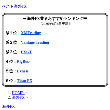
ベスト海外FX
👑
海外FX業者おすすめランキング
👑
【
2026年8月8日更新】
🥇１位：
XMTrading
🥈２位：
Vantage Trading
🥉３位：
FXGT
４位：
BigBoss
５位：
Exness
６位：
Titan FX
HOME
>
海外FX
>
海外FX