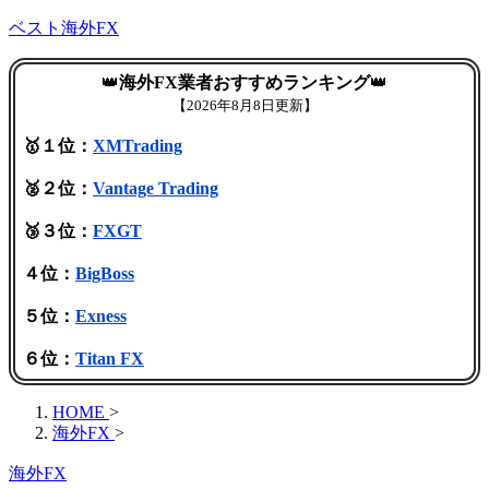
ベスト海外FX
👑
海外FX業者おすすめランキング
👑
【
2026年8月8日更新】
🥇１位：
XMTrading
🥈２位：
Vantage Trading
🥉３位：
FXGT
４位：
BigBoss
５位：
Exness
６位：
Titan FX
HOME
>
海外FX
>
海外FX