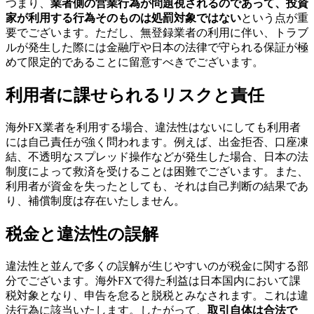
つまり、
業者側の営業行為が問題視されるのであって、投資
家が利用する行為そのものは処罰対象ではない
という点が重
要でございます。ただし、無登録業者の利用に伴い、トラブ
ルが発生した際には金融庁や日本の法律で守られる保証が極
めて限定的であることに留意すべきでございます。
利用者に課せられるリスクと責任
海外FX業者を利用する場合、違法性はないにしても利用者
には自己責任が強く問われます。例えば、出金拒否、口座凍
結、不透明なスプレッド操作などが発生した場合、日本の法
制度によって救済を受けることは困難でございます。また、
利用者が資金を失ったとしても、それは自己判断の結果であ
り、補償制度は存在いたしません。
税金と違法性の誤解
違法性と並んで多くの誤解が生じやすいのが税金に関する部
分でございます。海外FXで得た利益は日本国内において課
税対象となり、申告を怠ると脱税とみなされます。これは違
法行為に該当いたします。したがって、
取引自体は合法で