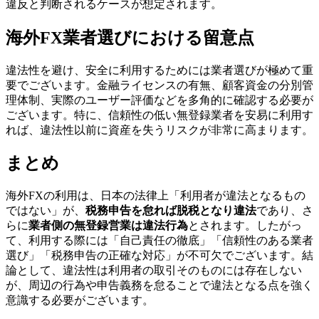
違反と判断されるケースが想定されます。
海外FX業者選びにおける留意点
違法性を避け、安全に利用するためには業者選びが極めて重
要でございます。金融ライセンスの有無、顧客資金の分別管
理体制、実際のユーザー評価などを多角的に確認する必要が
ございます。特に、信頼性の低い無登録業者を安易に利用す
れば、違法性以前に資産を失うリスクが非常に高まります。
まとめ
海外FXの利用は、日本の法律上「利用者が違法となるもの
ではない」が、
税務申告を怠れば脱税となり違法
であり、さ
らに
業者側の無登録営業は違法行為
とされます。したがっ
て、利用する際には「自己責任の徹底」「信頼性のある業者
選び」「税務申告の正確な対応」が不可欠でございます。結
論として、違法性は利用者の取引そのものには存在しない
が、周辺の行為や申告義務を怠ることで違法となる点を強く
意識する必要がございます。