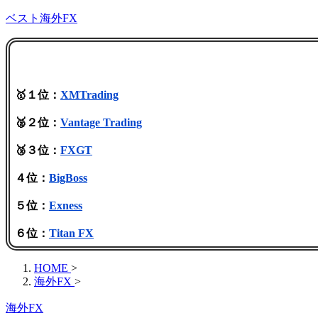
ベスト海外FX
🥇１位：
XMTrading
🥈２位：
Vantage Trading
🥉３位：
FXGT
４位：
BigBoss
５位：
Exness
６位：
Titan FX
HOME
>
海外FX
>
海外FX