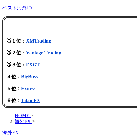
ベスト海外FX
🥇１位：
XMTrading
🥈２位：
Vantage Trading
🥉３位：
FXGT
４位：
BigBoss
５位：
Exness
６位：
Titan FX
HOME
>
海外FX
>
海外FX