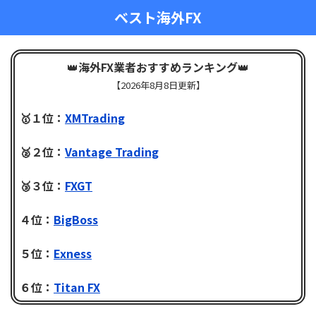
ベスト海外FX
👑
海外FX業者おすすめランキング
👑
【
2026年8月8日更新】
🥇１位：
XMTrading
🥈２位：
Vantage Trading
🥉３位：
FXGT
４位：
BigBoss
５位：
Exness
６位：
Titan FX