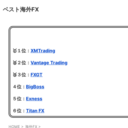
ベスト海外FX
🥇１位：
XMTrading
🥈２位：
Vantage Trading
🥉３位：
FXGT
４位：
BigBoss
５位：
Exness
６位：
Titan FX
HOME
>
海外FX
>