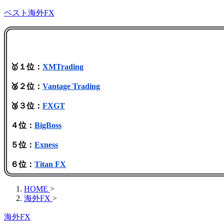
ベスト海外FX
🥇１位：
XMTrading
🥈２位：
Vantage Trading
🥉３位：
FXGT
４位：
BigBoss
５位：
Exness
６位：
Titan FX
HOME
>
海外FX
>
海外FX