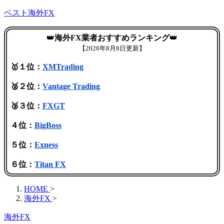
ベスト海外FX
👑
海外FX業者おすすめランキング
👑
【
2026年8月8日更新】
🥇１位：
XMTrading
🥈２位：
Vantage Trading
🥉３位：
FXGT
４位：
BigBoss
５位：
Exness
６位：
Titan FX
HOME
>
海外FX
>
海外FX