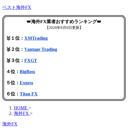
ベスト海外FX
👑
海外FX業者おすすめランキング
👑
【
2026年8月8日更新】
🥇１位：
XMTrading
🥈２位：
Vantage Trading
🥉３位：
FXGT
４位：
BigBoss
５位：
Exness
６位：
Titan FX
HOME
>
海外FX
>
海外FX