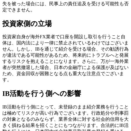
失を被った場合には、民事上の責任追及を受ける可能性も否
定できません。
投資家側の立場
投資家自身が海外FX業者で口座を開設し取引を行うこと自
体は、国内法により一律に禁止されているわけではございま
せん。しかし、IBを通じて紹介を受ける場合、その勧誘行為
が違法である可能性があるため、将来的にトラブルへと発展
するリスクを抱えることになります。さらに、万が一海外業
者が突然撤退した場合、日本の金融庁による保護が及ばない
ため、資金回収が困難となる点も重大な注意点でございま
す。
IB活動を行う側への影響
IB活動を行う側にとって、未登録のまま紹介業務を行うこと
は極めてリスクが高い行為でございます。行政処分や刑事罰
の対象となるのみならず、業界全体に対する社会的信用を大
きく損ねる結果を招くことにもつながります。合法的にIB活