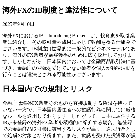
海外FXのIB制度と違法性について
2025年9月10日
海外FXにおけるIB（Introducing Broker）は、投資家を取引業
者に紹介し、その取引量や成果に応じて報酬を得る仕組みで
ございます。IB制度は世界的に一般的なビジネスモデルであ
り、海外のFX業者が顧客獲得のために広く採用しておりま
す。しかしながら、日本国内においては金融商品取引法に基
づき、金融庁の登録を受けていない業者や個人が勧誘活動を
行うことは違法とされる可能性がございます。
日本国内での規制とリスク
金融庁は海外FX業者そのものを直接規制する権限を持って
いない一方で、日本国内居住者への勧誘行為に関しては厳格
なルールを適用しております。したがって、日本に居住する
IBが未登録の海外FX業者を積極的に紹介する場合、無登録
での金融商品取引業に該当するリスクが高く、違法行為とし
て処罰の対象となり得ます。また、勧誘を受けた投資家が損