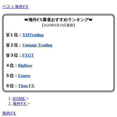
ベスト海外FX
👑
海外FX業者おすすめランキング
👑
【
2026年8月10日更新】
🥇１位：
XMTrading
🥈２位：
Vantage Trading
🥉３位：
FXGT
４位：
BigBoss
５位：
Exness
６位：
Titan FX
HOME
>
海外FX
>
海外FX